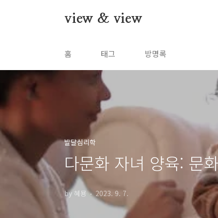
본문 바로가기
view & view
홈
태그
방명록
발달심리학
다문화 자녀 양육: 문
by 혜묭
2023. 9. 7.