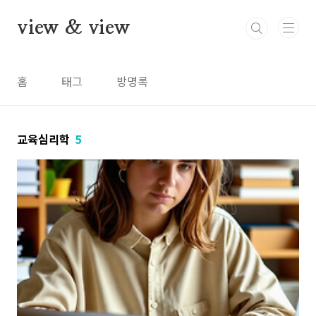
본문 바로가기
view & view
홈
태그
방명록
교육심리학
5