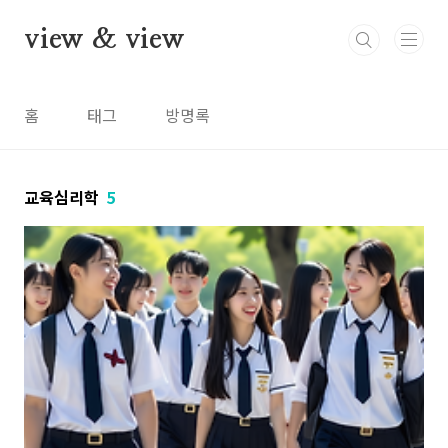
본문 바로가기
view & view
홈
태그
방명록
교육심리학
5