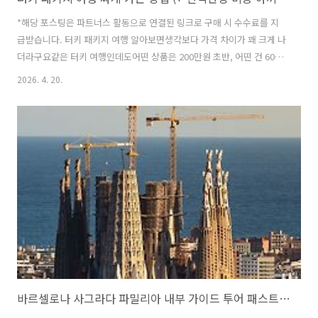
*해당 포스팅은 파트너스 활동으로 연결된 링크로 구매 시 수수료를 지
급받습니다. 터키 패키지 여행 알아보면생각보다 가격 차이가 꽤 크게 나
더라구요같은 터키 여행인데도어떤 상품은 200만원 초반, 어떤 건 600
만원 넘기도 하고요저도 직접 두 번 다녀오면서 느낀 건“기본 가격보다
2026. 4. 20.
실제로 들어가는 돈 구조를 아는 게 훨씬 중요하다”는 거였습니다이건
미리 알고 가시면 확실히 비용 줄이는 데 도움이 됩니다 터키 패키지 여
행 가격 구조 먼저 보셔야 합니다 터키 패키지는 보통 이렇게 나뉘더라구
요✔️기본 상품 가격✔️선택관광 비용✔️가이드/기사 팁✔️개인 경비여기서
중요한 건처음 보는 상품 가격이 끝이 아니라는 점입니다.실제로 가보면
선택관광이 꽤 많아서이걸 하느냐 안 하느냐에 따라 비용이 크게 달라집
니다. 선택..
바르셀로나 사그라다 파밀리아 내부 가이드 투어 패스트트랙 포함