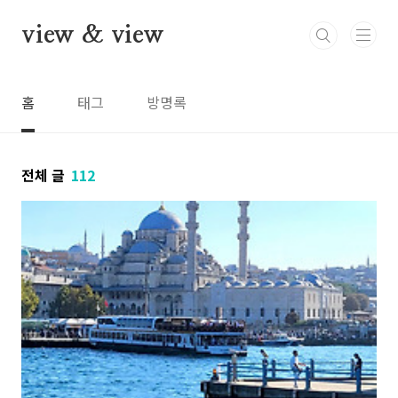
본문 바로가기
view & view
홈
태그
방명록
전체 글
112