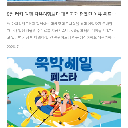
8월 터키 여행 자유여행보다 패키지가 편했던 이유 튀르키예 일주 추천
※ 마이리얼트립과 함께하는 마케팅 파트너십을 통해 여행자가 구매할
때마다 일정 비율의 수수료를 지급받습니다. 8월에 터키 여행을 계획하
고 있다면 가장 먼저 봐야 할 건 관광지보다 이동 방식이에요 튀르키예는
한 도시만 보고 오는 여행지가 아니라 이스탄불, 카파도키아, 파묵칼레,
2026. 7. 1.
안탈리아, 에페소처럼 도시를 길게 이어서 보는 경우가 많습니다 버스와
항공, 숙소, 입장권을 하나씩 직접 예약하는 자유여행도 괜찮지만 8월처
럼 더운 시기에는 이야기가 조금 달라져요 저는 튀르키예를 패키지로 두
번 다녀왔고 그중 한 번은 실제로 7월 말 ~ 8월 초 일정이었어요그때 느
꼈던 건 하나였습니다여름 튀르키예는 볼거리는 정말 많은데 체력 소모
도 생각보다 큽니다그래서 부모님과 함께 가는 가족여행, 부부여행, 첫
튀르키예 여행이라..