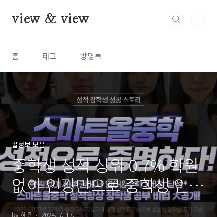
본문 바로가기
view & view
홈
태그
방명록
꿀정보 모음
중학생 성적 상위 0.7% 학원
없이 인강만으로 중학생 인강
추천 스마트올중학 무료체험
by 혜묭
2024. 7. 17.