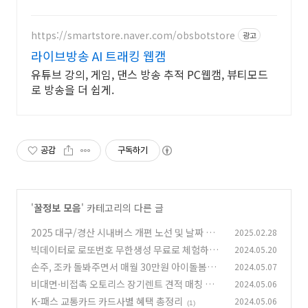
나는 빠릿한 태블릿PC
https://smartstore.naver.com/obsbotstore
광고
라이브방송 AI 트래킹 웹캠
유튜브 강의, 게임, 댄스 방송 추적 PC웹캠, 뷰티모드
로 방송을 더 쉽게.
공감
구독하기
'
꿀정보 모음
' 카테고리의 다른 글
2025 대구/경산 시내버스 개편 노선 및 날짜 정
2025.02.28
보
빅데이터로 로또번호 무한생성 무료로 체험하기
2024.05.20
(0)
손주, 조카 돌봐주면서 매월 30만원 아이돌봄비
2024.05.07
(0)
지원받는 방법
비대면·비접촉 오토리스 장기렌트 견적 매칭 솔
2024.05.06
(0)
루션 CARFLY 오토랩스
K-패스 교통카드 카드사별 혜택 총정리
2024.05.06
(0)
(1)