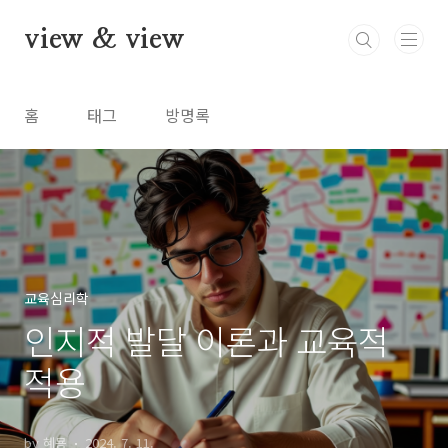
본문 바로가기
view & view
홈
태그
방명록
교육심리학
인지적 발달 이론과 교육적
적용
by 혜묭
2024. 7. 11.