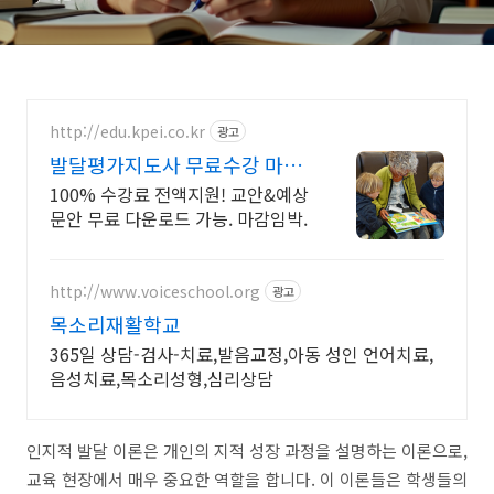
http://edu.kpei.co.kr
광고
발달평가지도사 무료수강 마감
임박
100% 수강료 전액지원! 교안&예상
문안 무료 다운로드 가능. 마감임박.
http://www.voiceschool.org
광고
목소리재활학교
365일 상담-검사-치료,발음교정,아동 성인 언어치료,
음성치료,목소리성형,심리상담
인지적 발달 이론은 개인의 지적 성장 과정을 설명하는 이론으로,
교육 현장에서 매우 중요한 역할을 합니다. 이 이론들은 학생들의