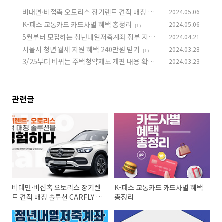
비대면·비접촉 오토리스 장기렌트 견적 매칭 솔
2024.05.06
루션 CARFLY 오토랩스
K-패스 교통카드 카드사별 혜택 총정리
2024.05.06
(0)
(1)
5월부터 모집하는 청년내일저축계좌 정부 지원
2024.04.21
금 받기
서울시 청년 월세 지원 혜택 240만원 받기
2024.03.28
(0)
(1)
3/25부터 바뀌는 주택청약제도 개편 내용 확인하
2024.03.23
기
(1)
관련글
비대면·비접촉 오토리스 장기렌
K-패스 교통카드 카드사별 혜택
트 견적 매칭 솔루션 CARFLY 오
총정리
토랩스