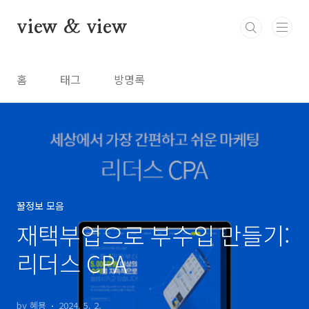
본문 바로가기
view & view
홈
태그
방명록
꿀정보 모음
재택부업으로 부수입 만들기:
리더스 CPA
by 혜묭
2024. 5. 2.