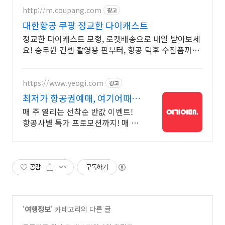
http://m.coupang.com
광고
대한항공 쿠팡 정교한 다이캐스트
정교한 다이캐스트 모형, 로켓배송으로 내일 받아보세
요! 승무원 컨셉 촬영용 핀부터, 항공 덕후 수집품까지!
빠르게 받아보세요.
https://www.yeogi.com
광고
최저가 항공권예매, 여기어때 항
공+숙소 묶음 할인 혜택
매 주 열리는 선착순 반값 이벤트!
항공사별 특가 프로모션까지! 매 주
쏟아지는 다양한 혜택! 앱으로 알림
받고 똑똑하게 항공권 예매하기
공감
구독하기
'
여행정보
' 카테고리의 다른 글