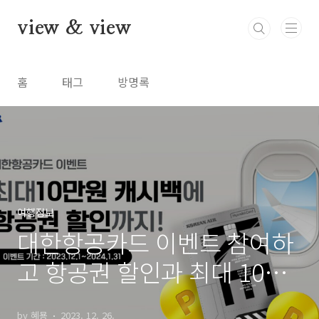
본문 바로가기
view & view
홈
태그
방명록
여행정보
대한항공카드 이벤트 참여하
고 항공권 할인과 최대 10만
원 캐시백 받기
by 혜묭
2023. 12. 26.