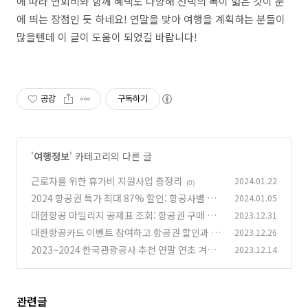
에 따라 연회비와 함께 혜택도 다양해 선택의 폭이 넓은 것이 눈
에 띄는 장점인 듯 하네요! 연말을 맞아 여행을 계획하는 분들이
많을텐데 이 글이 도움이 되었길 바랍니다!
공감
구독하기
'
여행정보
' 카테고리의 다른 글
근로자를 위한 휴가비 지원사업 총정리
2024.01.22
(0)
2024 항공권 특가 최대 87% 할인: 항공사별 할
2024.01.05
인 정보 총정리
대한항공 마일리지 공제표 조회: 항공권 구매 외
2023.12.31
(0)
마일리지 사용 꿀팁
대한항공카드 이벤트 참여하고 항공권 할인과 최
2023.12.26
(0)
대 10만원 캐시백 받기
2023~2024 한국관광공사 추천 연말 연초 겨울
2023.12.14
(0)
전국 불빛 축제 TOP 4
(0)
관련글