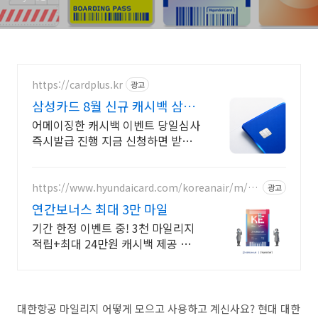
https://cardplus.kr
광고
삼성카드 8월 신규 캐시백 삼성
카드 최대 캐시백지원
어메이징한 캐시백 이벤트 당일심사
즉시발급 진행 지금 신청하면 받을
수 있는 특별혜택!
https://www.hyundaicard.com/koreanair/m/ht
광고
ml/hub_kal1.html
연간보너스 최대 3만 마일
기간 한정 이벤트 중! 3천 마일리지
적립+최대 24만원 캐시백 제공 놓
치지마세요
대한항공 마일리지 어떻게 모으고 사용하고 계신사요? 현대 대한