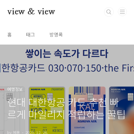
본문 바로가기
view & view
홈
태그
방명록
여행정보
현대 대한항공 카드 추천 빠
르게 마일리지 적립하는 꿀팁
by 혜묭
2023. 12. 26.