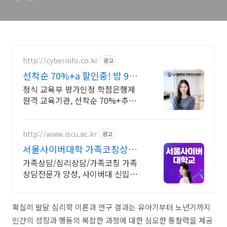
http://cyberinfo.co.kr
광고
선착순 70%+a 할인중! 밤 9시
까지 상담가능!
정식 교육부 평가인정 학점은행제
원격 교육기관, 선착순 70%+추가
할인 모바일 수강 가능, 이수율 높은
알파원격평생교육원 심리학 학위취
득!
http://www.iscu.ac.kr
광고
서울사이버대학 가족코칭상담
과 2026 가을학기 신편입생
가족상담/심리상담/가족코칭 가족
상담전문가 양성, 사이버대 신입생
수 1위 장학금 지급 1위, 학사 석사
박사 온라인복수학위까지
확실히 발달 심리학 이론과 연구 결과는 유아기부터 노년기까지
인간의 성장과 행동의 복잡한 과정에 대한 심오한 통찰력을 제공