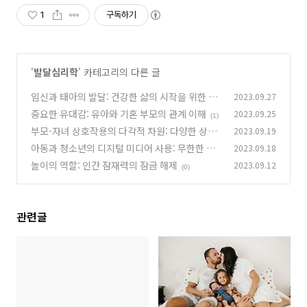
1
구독하기
'
발달심리학
' 카테고리의 다른 글
임신과 태아의 발달: 건강한 삶의 시작을 위한 발
2023.09.27
판
중요한 유대감: 유아와 기혼 부모의 관계 이해
2023.09.25
(1)
(1)
부모-자녀 상호작용의 다각적 차원: 다양한 상호
2023.09.19
작용 패턴
아동과 청소년의 디지털 미디어 사용: 무한한 정
2023.09.18
(0)
보와 엔터테인먼트의 세계
놀이의 역할: 인간 잠재력의 잠금 해제
2023.09.12
(0)
(0)
관련글