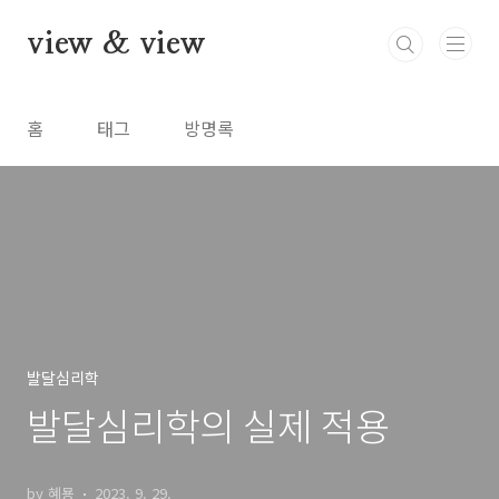
본문 바로가기
view & view
홈
태그
방명록
발달심리학
발달심리학의 실제 적용
by 혜묭
2023. 9. 29.