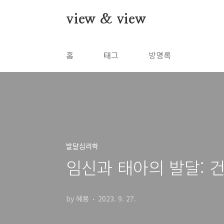
본문 바로가기
view & view
홈
태그
방명록
발달심리학
임신과 태아의 발달: 
by 혜묭
2023. 9. 27.