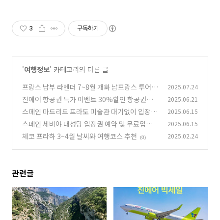
3
구독하기
'
여행정보
' 카테고리의 다른 글
프랑스 남부 라벤더 7~8월 개화 남프랑스 투어
2025.07.24
추천
진에어 항공권 특가 이벤트 30%할인 항공권과
2025.06.21
(2)
타다 숙소 추가 할인까지
스페인 마드리드 프라도 미술관 대기없이 입장하
2025.06.15
(0)
기 패스트트랙 입장권 예매와 가이드 추천
스페인 세비야 대성당 입장권 예약 및 무료입장
2025.06.15
(2)
정보 오디오 가이드 안내와 가이드 투어 추천
체코 프라하 3~4월 날씨와 여행코스 추천
2025.02.24
(2)
(0)
관련글