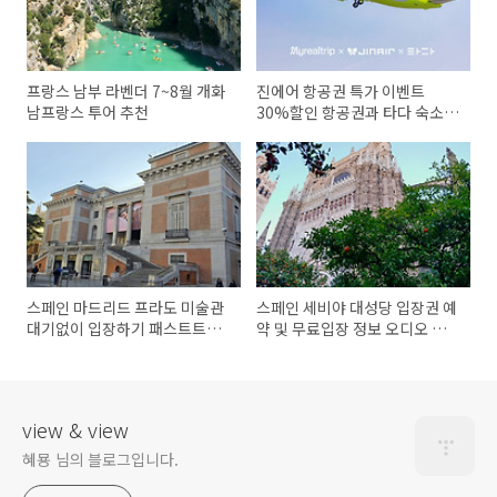
프랑스 남부 라벤더 7~8월 개화
진에어 항공권 특가 이벤트
남프랑스 투어 추천
30%할인 항공권과 타다 숙소
추가 할인까지
스페인 마드리드 프라도 미술관
스페인 세비야 대성당 입장권 예
대기없이 입장하기 패스트트랙
약 및 무료입장 정보 오디오 가
입장권 예매와 가이드 추천
이드 안내와 가이드 투어 추천
view & view
혜묭 님의 블로그입니다.