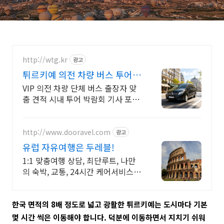
http://wtg.kr
광고
튀르키예 의전 차량 버스 투어
출장 전시회 맞춤 견적
VIP 의전 차량 단체 버스 출장자 맞
춤 견적 시내 투어 박람회 기사 포함
차량
http://www.dooravel.com
광고
유럽 자유여행은 두레블!
1:1 맞춤여행 상담, 최단루트, 나만
의 숙박, 교통, 24시간 케어서비스
제공!
한국 면적의 8배 정도로 넓고 광활한 튀르키예는 도시마다 기본
몇 시간 씩은 이동해야 합니다. 덕분에 이동하면서 지치기 쉬워