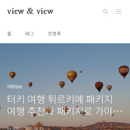
본문 바로가기
view & view
홈
태그
방명록
여행정보
터키 여행 튀르키예 패키지
여행 추천과 패키지로 가야만
하는 이유
by 혜묭
2025. 6. 15.