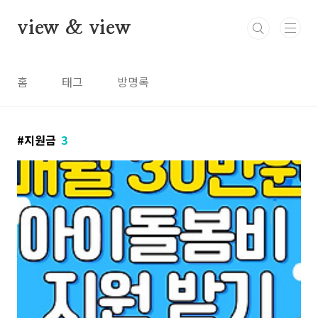
본문 바로가기
view & view
홈
태그
방명록
지원금
3