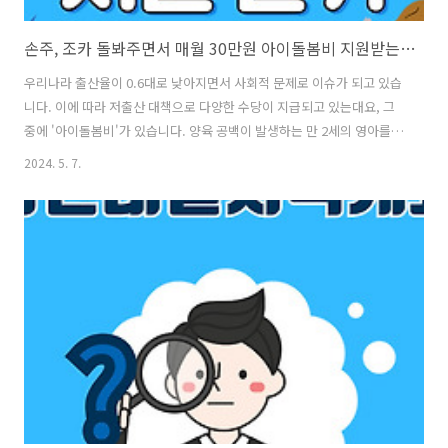
손주, 조카 돌봐주면서 매월 30만원 아이돌봄비 지원받는 방법
우리나라 출산율이 0.6대로 낮아지면서 사회적 문제로 이슈가 되고 있습
니다. 이에 따라 저출산 대책으로 다양한 수당이 지급되고 있는대요, 그
중에 '아이돌봄비'가 있습니다. 양육 공백이 발생하는 만 2세의 영아를
둔 가정의 경우, 가족이 직접 돌봄 조력자로 지원하면 최장 12개월 간 20
2024. 5. 7.
~ 30만원 정도의 수당이 지급됩니다. 지역별로 약간씩 차이가 있다고 하
니 자세한 내용은 아래를 참고해 주세요. 서울구분친인척형민간형지
원 대상만 24 ~ 36개월 이하의 영아가 있는 중위소득 150% 이하조력자
영아 기준 4촌 이내 친인척서울시와 협약된 민간업체지원 조건친인척 조
력자 돌봄인간 육아도우미 사용지원 내용영아 1명당 30만원 현급 지급
30만원 민간돌봄업체 이용권지원 시기돌봄 활동월의 익월이용비용 결제
시 사..